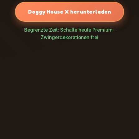
Doggy House X herunterladen
Begrenzte Zeit: Schalte heute Premium-
Zwingerdekorationen frei